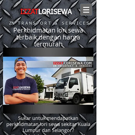
IZZAT
LORISEWA
ZN T R A N S P O R T & S E R V I C E S
Perkhidmatan lori sewa
terbaik dengan harga
termurah
Sukar untuk mendapatkan
perkhidmatan lori sewa sekitar Kuala
Lumpur dan Selangor?