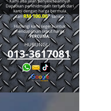
Kami ada jalan penyelesaiannya!
Dapatkan perkhidmatan terbaik dari
kami dengan harga bermula
*
RM 100.00
dari
sahaja.
Hubungi kami segera untuk
mendapatkan sebut harga
PERCUMA.
HUBUNGI :​​
013-3617081