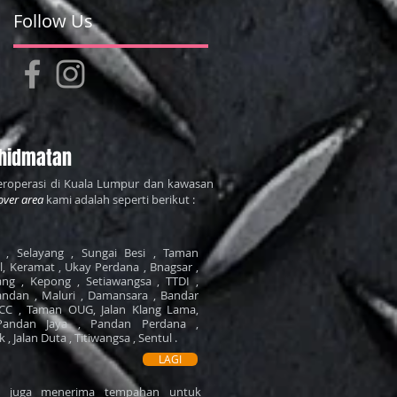
Follow Us
hidmatan
roperasi di Kuala Lumpur dan kawasan
over area
kami adalah seperti berikut :
, Selayang , Sungai Besi , Taman
il, Keramat , Ukay Perdana , Bnagsar ,
ng , Kepong , Setiawangsa , TTDI ,
ndan , Maluri , Damansara , Bandar
LCC , Taman OUG, Jalan Klang Lama,
Pandan Jaya , Pandan Perdana ,
, Jalan Duta , Titiwangsa , Sentul .
LAGI
mi juga menerima tempahan untuk