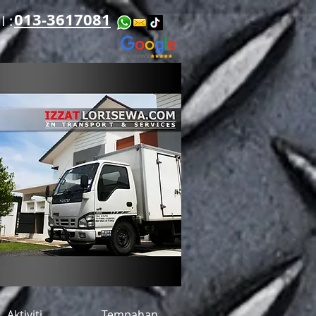
013-3617081
​​
Aktiviti
Tempahan