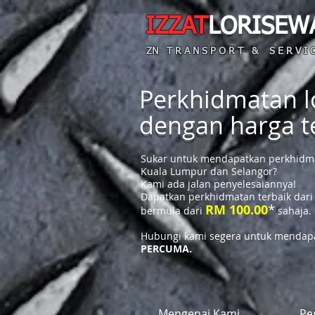
IZZAT
LORISEW
ZN T R A N S P O R T & S E R V I C
Perkhidmatan lo
dengan harga 
Sukar untuk mendapatkan perkhidmat
Kuala Lumpur dan Selangor?
Kami ada jalan penyelesaiannya!
Dapatkan perkhidmatan terbaik dari
*
RM 100.00
bermula dari
sahaja.
Hubungi kami segera untuk mendapa
PERCUMA.
Mengenai Kami
Pe