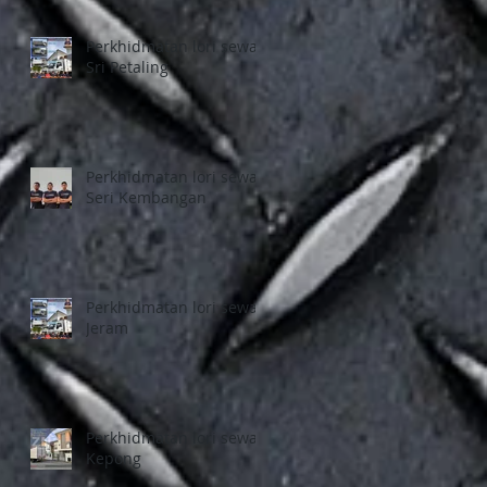
Perkhidmatan lori sewa
Sri Petaling
Perkhidmatan lori sewa
Seri Kembangan
Perkhidmatan lori sewa
Jeram
Perkhidmatan lori sewa
Kepong