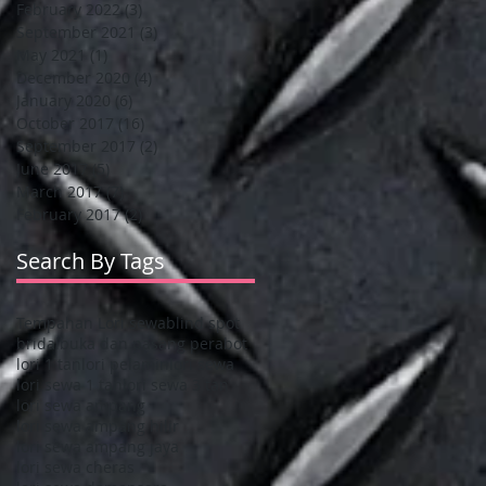
February 2022
(3)
3 posts
September 2021
(3)
3 posts
May 2021
(1)
1 post
December 2020
(4)
4 posts
January 2020
(6)
6 posts
October 2017
(16)
16 posts
September 2017
(2)
2 posts
June 2017
(5)
5 posts
March 2017
(7)
7 posts
February 2017
(2)
2 posts
Search By Tags
Tempahan Lori sewa
blind spot
bridal
buka dan pasang perabot
lori 1 tan
lori pelamin
lori sewa
lori sewa 1 tan
lori sewa 3 tan
lori sewa ampang
lori sewa ampang hilir
lori sewa ampang jaya
lori sewa cheras