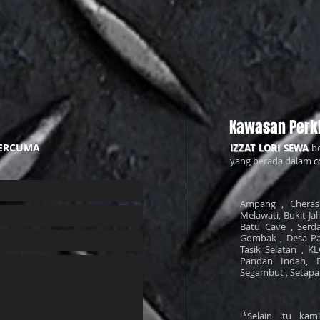
Kawasan Perk
ERCUMA
IZZAT LORI SEWA
be
yang berada dalam
c
Ampang , Cheras 
Melawati, Bukit Jal
Batu Cave , Serda
Gombak , Desa Pa
Tasik Selatan , K
Pandan Indah, 
Segambut , Setapak 
*Selain itu ka