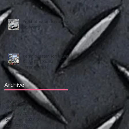
Perkhidmatan lori sewa
Selayang
Perkhidmatan lori sewa
KL ke KT ( Kuala
Terengganu )
Archive
July 2026
(1)
1 post
July 2024
(2)
2 posts
February 2024
(12)
12 posts
December 2023
(2)
2 posts
May 2023
(5)
5 posts