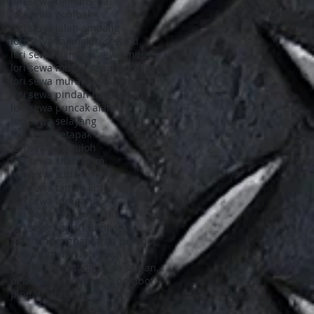
lori sewa damansara
lori sewa gombak
lori sewa jalan ampang
lori sewa kajang
lori sewa kl
lori sewa klang
lori sewa murah
lori sewa murah saujana utama
lori sewa murah sg buloh
lori sewa pindah barang
lori sewa puncak alam
lori sewa selayang
lori sewa setapak
lori sewa sg buloh
lori sewa shah alam
lori sewa subang
lori sewa taman kosas
lori sewa tumpang
lori sewa ukay perdana
lori sewa usj
lori tumpang
pelamin
penghantaran perabot
perkhidmatan lori sewa
perkhidmatan lori sewa saujana utama
perkhidmatan pindah perabot
pindah rumah