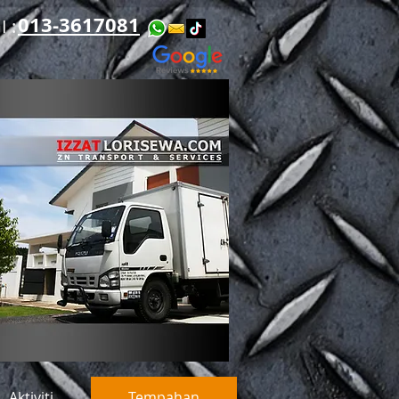
013-3617081
​​
Aktiviti
Tempahan