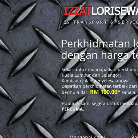
IZZAT
LORISEW
ZN T R A N S P O R T & S E R V I C
Perkhidmatan lo
dengan harga 
Sukar untuk mendapatkan perkhidmat
Kuala Lumpur dan Selangor?
Kami ada jalan penyelesaiannya!
Dapatkan perkhidmatan terbaik dari
*
RM 100.00
bermula dari
sahaja.
Hubungi kami segera untuk mendapa
PERCUMA.
Mengenai Kami
Pe