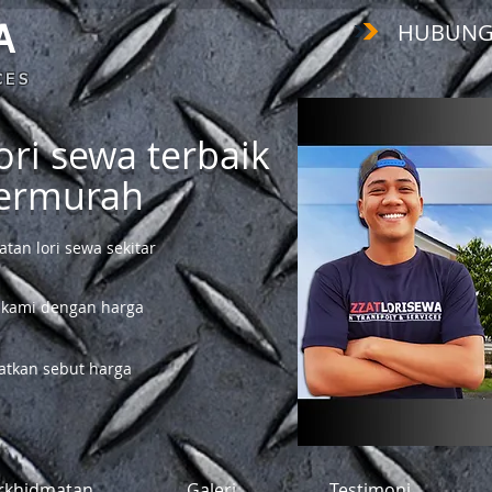
HUBUNGI :
A
 E S
ri sewa terbaik
termurah
an lori sewa sekitar
 kami dengan harga
tkan sebut harga
rkhidmatan
Galeri
Testimoni