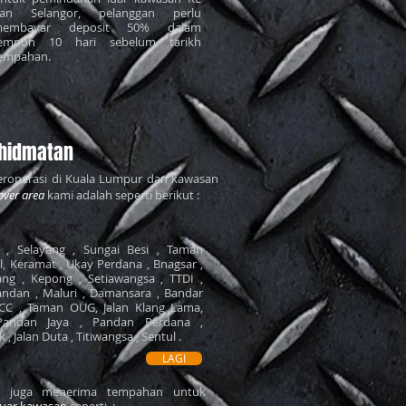
an Selangor, pelanggan perlu
embayar deposit 50% dalam
empoh 10 hari sebelum tarikh
empahan.
hidmatan
roperasi di Kuala Lumpur dan kawasan
over area
kami adalah seperti berikut :
, Selayang , Sungai Besi , Taman
il, Keramat , Ukay Perdana , Bnagsar ,
ng , Kepong , Setiawangsa , TTDI ,
ndan , Maluri , Damansara , Bandar
LCC , Taman OUG, Jalan Klang Lama,
Pandan Jaya , Pandan Perdana ,
, Jalan Duta , Titiwangsa , Sentul .
LAGI
mi juga menerima tempahan untuk