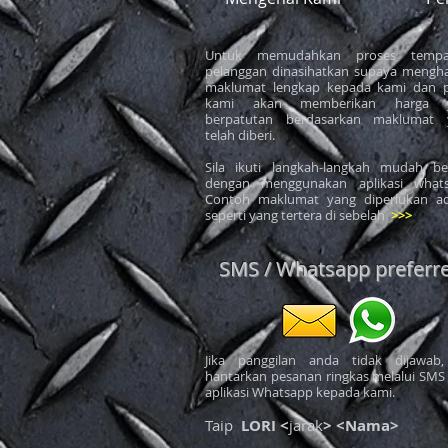
Untuk memudahkan proses tempa
pelanggan dinasihatkan supaya mengh
maklumat lengkap kepada kami dan p
kami akan memberikan harga 
berpatutan berdasarkan maklumat 
telah diberi.
Sila ikuti langkah-langkah mudah be
dengan menggunakan aplikasi whats
Contoh maklumat yang diperlukan ad
seperti yang tertera di sebelah
>>>
SMS / Whatsapp preferr
Jika panggilan anda tidak dijawab,
hantarkan pesanan ringkas melalui SMS
aplikasi Whatsapp kepada kami.
Taip
LORI <
jarak
> <Nama>