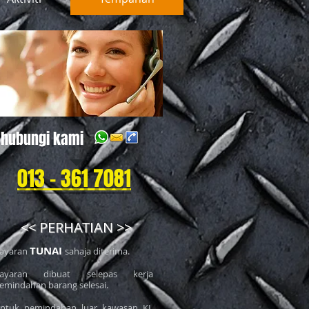
hubungi kami
013 - 361 7081
<< PERHATIAN >>
TUNAI
ayaran
sahaja diterima.
ayaran dibuat selepas kerja
emindahan barang selesai.
ntuk pemindahan luar kawasan KL