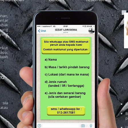
han,
antar
ihak
yang
yang
rikut
app.
alah
ed
 sila
B
 atau
B
p
U