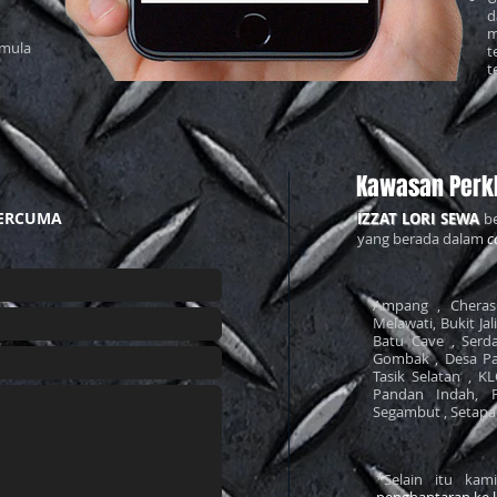
d
m
mula
t
t
Kawasan Perk
ERCUMA
IZZAT LORI SEWA
be
yang berada dalam
c
Ampang , Cheras 
Melawati, Bukit Jal
Batu Cave , Serda
Gombak , Desa Pa
Tasik Selatan , K
Pandan Indah, 
Segambut , Setapak 
*Selain itu ka