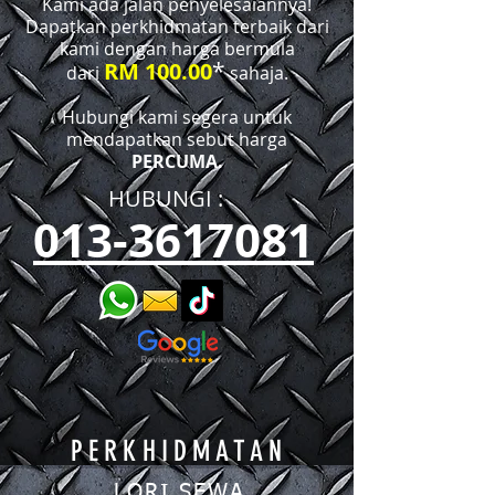
Kami ada jalan penyelesaiannya!
Dapatkan perkhidmatan terbaik dari
kami dengan harga bermula
*
RM 100.00
dari
sahaja.
Hubungi kami segera untuk
mendapatkan sebut harga
PERCUMA.
HUBUNGI :​​
013-3617081
PERKHIDMATAN
LORI SEWA