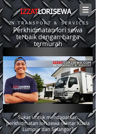
IZZAT
LORISEWA
ZN T R A N S P O R T & S E R V I C E S
Perkhidmatan lori sewa
terbaik dengan harga
termurah
Sukar untuk mendapatkan
perkhidmatan lori sewa sekitar Kuala
Lumpur dan Selangor?