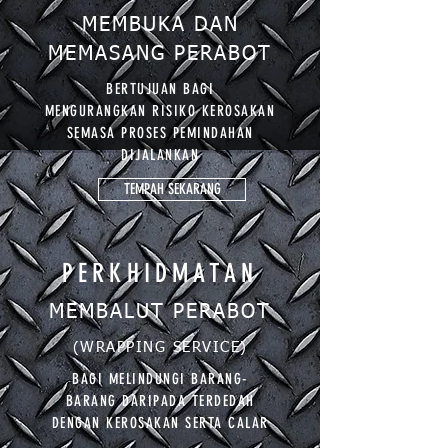
MEMBUKA DAN
MEMASANG PERABOT
BERTUJUAN BAGI
MENGURANGKAN RISIKO KEROSAKAN
SEMASA PROSES PEMINDAHAN
DIJALANKAN
TEMPAH SEKARANG
PERKHIDMATAN
MEMBALUT PERABOT
(WRAPPING SERVICE)
BAGI MELINDUNGI BARANG-
BARANG DARIPADA TERDEDAH
DENGAN KEROSAKAN SERTA CALAR