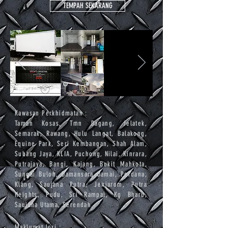
TEMPAH SEKARANG
Kawasan Perkhidmatan :
Taman Kosas, Tmn Dagang, Jelatek,
Semarak, Rawang, Hulu Langat, Balakong,
Equine Park, Seri Kembangan, Shah Alam,
Subang Jaya, KLIA, Puchong, Nilai, Kinrara,
Putrajaya, Bangi, Kajang, Bukit Mahkota,
Sungai Buloh, Damansara Damai, Perdana,
Klang, Saujana Putra, Jenjarom, Putra
Heights, Pudu, Sri Rampai, Kg Bharu,
Saujana Utama, Serendah.
Maklumat lori :