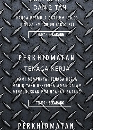
1 DAN 2 TAN
HARGA BERMULA DARI RM 100.00
HINGGA RM 120.00
(AREA KL)
TEMPAH SEKARANG
PERKHIDMATAN
TENAGA KERJA
KAMI MEMPUNYAI TENAGA KERJA
MAHIR YANG BERPENGALAMAN DALAM
MENGURUSKAN PEMINDAHAN BARANG
TEMPAH SEKARANG
PERKHIDMATAN