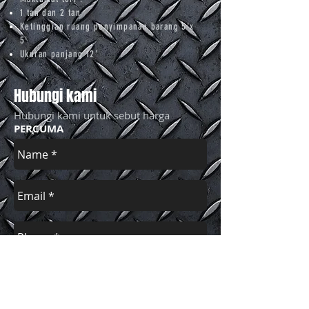
1 tan dan 2 tan
Ketinggian ruang penyimpanan barang 5'x
5'
Ukuran panjang 12'
Hubungi kami
Hubungi kami untuk sebut harga
PERCUMA