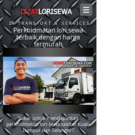
IZZAT
LORISEWA
ZN T R A N S P O R T & S E R V I C E S
Perkhidmatan lori sewa
terbaik dengan harga
termurah
Sukar untuk mendapatkan
perkhidmatan lori sewa sekitar Kuala
Lumpur dan Selangor?