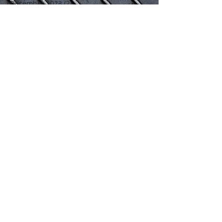
December 2023
(2)
2 posts
May 2023
(5)
5 posts
February 2022
(3)
3 posts
September 2021
(3)
3 posts
May 2021
(1)
1 post
December 2020
(4)
4 posts
January 2020
(6)
6 posts
October 2017
(16)
16 posts
September 2017
(2)
2 posts
June 2017
(5)
5 posts
March 2017
(7)
7 posts
February 2017
(2)
2 posts
Search By Tags
Tempahan Lori sewa
blind spot
bridal
buka dan pasang perabot
lori 1 tan
lori pelamin
lori sewa
lori sewa 1 tan
lori sewa 3 tan
lori sewa ampang
lori sewa ampang hilir
lori sewa ampang jaya
lori sewa cheras
lori sewa damansara
lori sewa gombak