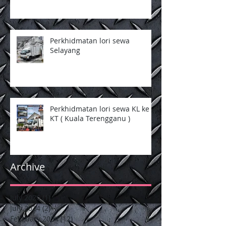
Perkhidmatan lori sewa
Selayang
Perkhidmatan lori sewa KL ke
KT ( Kuala Terengganu )
Archive
July 2026
(1)
1 post
July 2024
(2)
2 posts
February 2024
(12)
12 posts