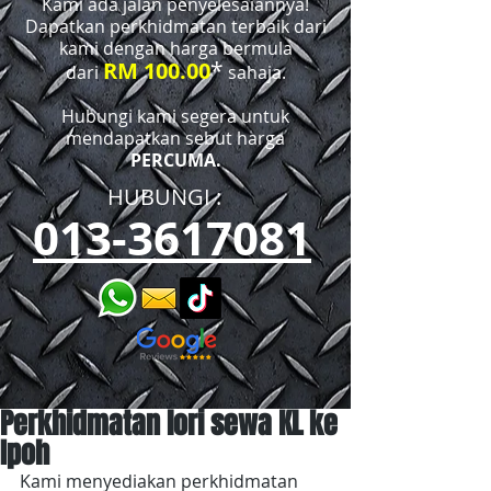
Kami ada jalan penyelesaiannya!
Dapatkan perkhidmatan terbaik dari
kami dengan harga bermula
*
RM 100.00
dari
sahaja.
Hubungi kami segera untuk
mendapatkan sebut harga
PERCUMA.
HUBUNGI :​​
013-3617081
Perkhidmatan lori sewa KL ke
Ipoh
Kami menyediakan perkhidmatan 