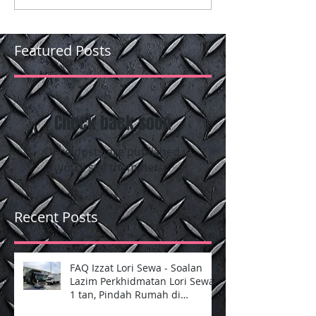
Featured Posts
Check back soon
Once posts are published,
you’ll see them here.
Recent Posts
FAQ Izzat Lori Sewa - Soalan
Lazim Perkhidmatan Lori Sewa
1 tan, Pindah Rumah di
Selangor dan Kuala Lumpur