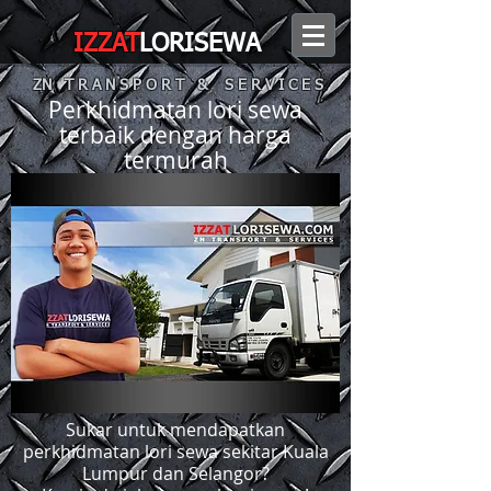
IZZAT
LORISEWA
ZN T R A N S P O R T & S E R V I C E S
Perkhidmatan lori sewa
terbaik dengan harga
termurah
Sukar untuk mendapatkan
perkhidmatan lori sewa sekitar Kuala
Lumpur dan Selangor?