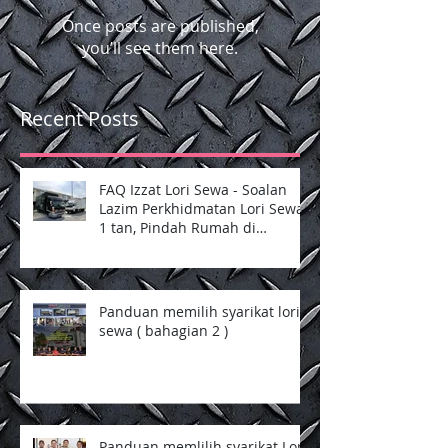
Check back soon
Once posts are published,
you’ll see them here.
Recent Posts
FAQ Izzat Lori Sewa - Soalan
Lazim Perkhidmatan Lori Sewa
1 tan, Pindah Rumah di
Selangor dan Kuala Lumpur
Panduan memilih syarikat lori
sewa ( bahagian 2 )