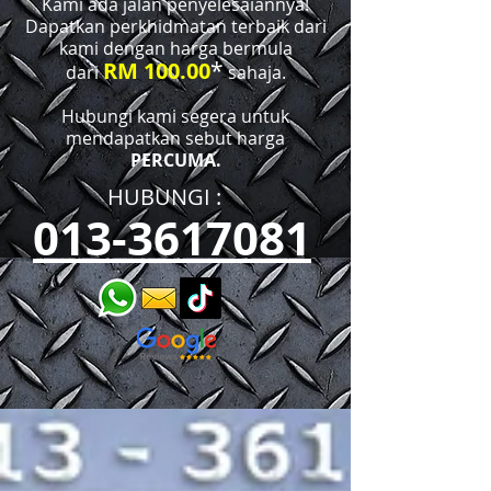
Kami ada jalan penyelesaiannya!
Dapatkan perkhidmatan terbaik dari
kami dengan harga bermula
*
RM 100.00
dari
sahaja.
Hubungi kami segera untuk
mendapatkan sebut harga
PERCUMA.
HUBUNGI :​​
013-3617081