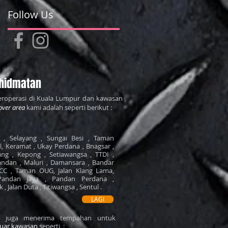
Follow Us
hidmatan
roperasi di Kuala Lumpur dan kawasan
over area
kami adalah seperti berikut :
, Selayang , Sungai Besi , Taman
il, Keramat , Ukay Perdana , Bnagsar ,
ng , Kepong , Setiawangsa , TTDI ,
ndan , Maluri , Damansara , Bandar
LCC , Taman OUG, Jalan Klang Lama,
Pandan Jaya , Pandan Perdana ,
, Jalan Duta , Titiwangsa , Sentul .
LAGI
mi juga menerima tempahan untuk
luar kawasan
seperti :