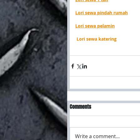
Lori sewa pindah rumah
Lori sewa pelamin
 Lori sewa katering
Comments
Write a comment...