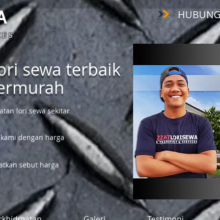
HUBUNGI :
A
 E S
ri sewa terbaik
termurah
an lori sewa sekitar
 kami dengan harga
tkan sebut harga
rkhidmatan
Galeri
Testimoni