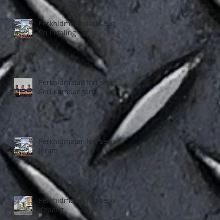
Perkhidmatan lori sewa
Sri Petaling
Perkhidmatan lori sewa
Seri Kembangan
Perkhidmatan lori sewa
Jeram
Perkhidmatan lori sewa
Kepong