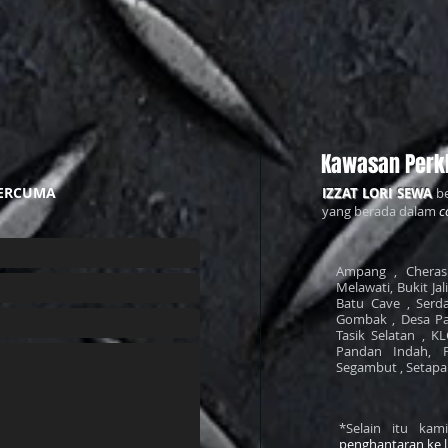
Kawasan Perk
ERCUMA
IZZAT LORI SEWA
be
yang berada dalam
c
Ampang , Cheras 
Melawati, Bukit Jal
Batu Cave , Serda
Gombak , Desa Pa
Tasik Selatan , K
Pandan Indah, 
Segambut , Setapak 
*Selain itu ka
penghantaran ke 