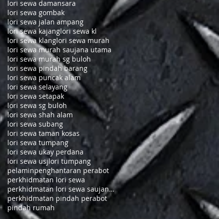
lori sewa damansara
lori sewa gombak
lori sewa jalan ampang
lori sewa kajang
lori sewa kl
lori sewa klang
lori sewa murah
lori sewa murah saujana utama
lori sewa murah sg buloh
lori sewa pindah barang
lori sewa puncak alam
lori sewa selayang
lori sewa setapak
lori sewa sg buloh
lori sewa shah alam
lori sewa subang
lori sewa taman kosas
lori sewa tumpang
lori sewa ukay perdana
lori sewa usj
lori tumpang
pelamin
penghantaran perabot
perkhidmatan lori sewa
perkhidmatan lori sewa saujana utama
perkhidmatan pindah perabot
pindah rumah