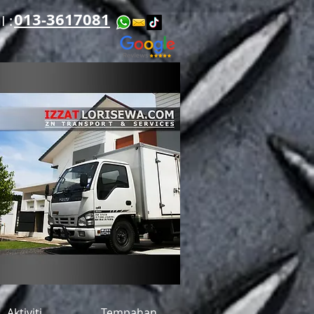
013-3617081
​​
Aktiviti
Tempahan