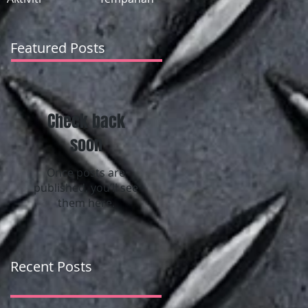
Featured Posts
Check back
soon
Once posts are
published, you’ll see
them here.
Recent Posts