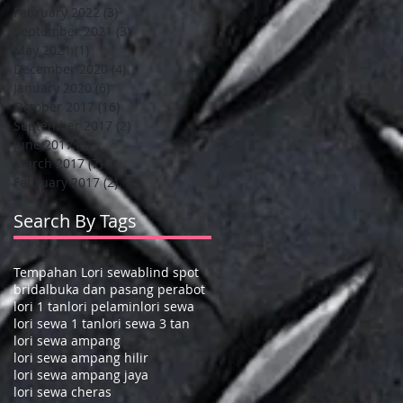
February 2022
(3)
3 posts
September 2021
(3)
3 posts
May 2021
(1)
1 post
December 2020
(4)
4 posts
January 2020
(6)
6 posts
October 2017
(16)
16 posts
September 2017
(2)
2 posts
June 2017
(5)
5 posts
March 2017
(7)
7 posts
February 2017
(2)
2 posts
Search By Tags
Tempahan Lori sewa
blind spot
bridal
buka dan pasang perabot
lori 1 tan
lori pelamin
lori sewa
lori sewa 1 tan
lori sewa 3 tan
lori sewa ampang
lori sewa ampang hilir
lori sewa ampang jaya
lori sewa cheras