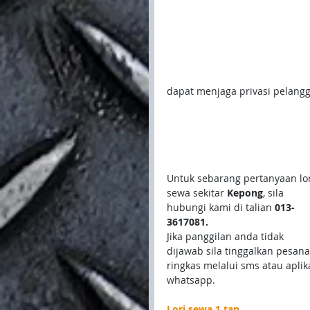
dapat menjaga privasi pelangga
Untuk sebarang pertanyaan lor
sewa sekitar 
Kepong
, sila 
hubungi kami di talian 
013-
3617081.
Jika panggilan anda tidak 
dijawab sila tinggalkan pesana
ringkas melalui sms atau aplika
whatsapp.
Lori sewa 1 tan