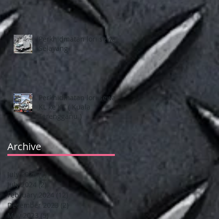
Perkhidmatan lori sewa
Selayang
Perkhidmatan lori sewa
KL ke KT ( Kuala
Terengganu )
Archive
July 2026
(1)
1 post
July 2024
(2)
2 posts
February 2024
(12)
12 posts
December 2023
(2)
2 posts
May 2023
(5)
5 posts