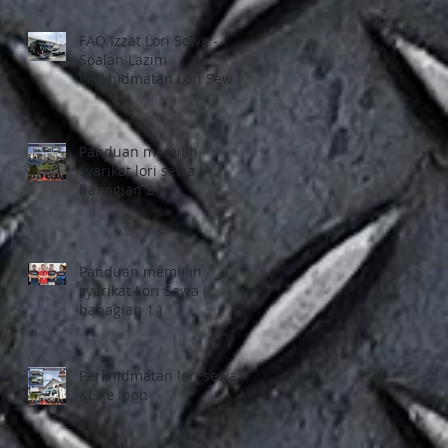
FAQ Izzat Lori Sewa -
Soalan Lazim
Perkhidmatan Lori Sewa
1 tan, Pindah Rumah di
Selangor dan Kuala
Lumpur
Panduan memilih
syarikat lori sewa (
bahagian 2 )
Panduan memlilih
syarikat Lori Sewa (
bahagian 1 )
Perkhidmatan lori sewa
KL ke Ipoh