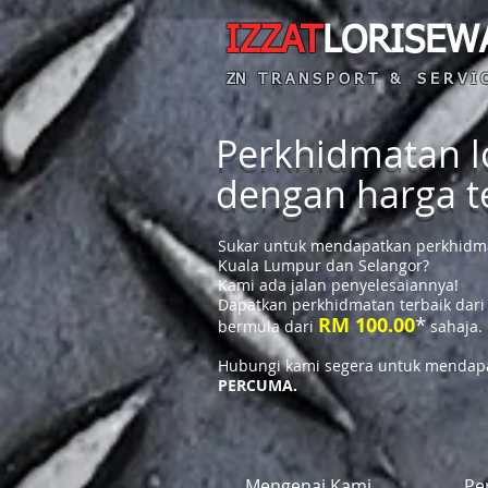
IZZAT
LORISEW
ZN T R A N S P O R T & S E R V I C
Perkhidmatan lo
dengan harga 
Sukar untuk mendapatkan perkhidmat
Kuala Lumpur dan Selangor?
Kami ada jalan penyelesaiannya!
Dapatkan perkhidmatan terbaik dari
*
RM 100.00
bermula dari
sahaja.
Hubungi kami segera untuk mendapa
PERCUMA.
Mengenai Kami
Pe