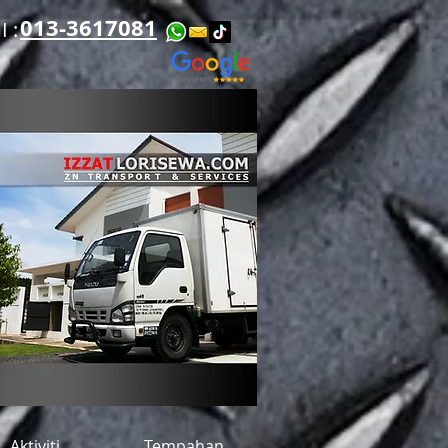
013-3617081
​​
Aktiviti
Tempahan