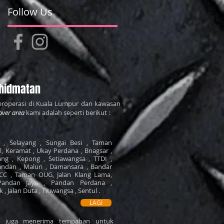
Follow Us
hidmatan
roperasi di Kuala Lumpur dan kawasan
over area
kami adalah seperti berikut :
, Selayang , Sungai Besi , Taman
il, Keramat , Ukay Perdana , Bnagsar ,
ng , Kepong , Setiawangsa , TTDI ,
ndan , Maluri , Damansara , Bandar
LCC , Taman OUG, Jalan Klang Lama,
Pandan Jaya , Pandan Perdana ,
, Jalan Duta , Titiwangsa , Sentul .
LAGI
mi juga menerima tempahan untuk