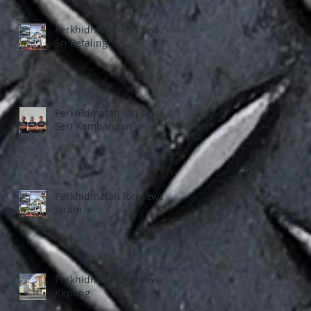
Perkhidmatan lori sewa
H
Sri Petaling
Perkhidmatan lori sewa
Seri Kembangan
Perkhidmatan lori sewa
Jeram
Perkhidmatan lori sewa
Kepong