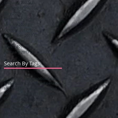
n
February 2022
(3)
3 posts
September 2021
(3)
3 posts
May 2021
(1)
1 post
December 2020
(4)
4 posts
January 2020
(6)
6 posts
October 2017
(16)
16 posts
September 2017
(2)
2 posts
June 2017
(5)
5 posts
March 2017
(7)
7 posts
February 2017
(2)
2 posts
Search By Tags
Tempahan Lori sewa
blind spot
bridal
buka dan pasang perabot
lori 1 tan
lori pelamin
lori sewa
lori sewa 1 tan
lori sewa 3 tan
lori sewa ampang
lori sewa ampang hilir
lori sewa ampang jaya
lori sewa cheras