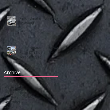
Perkhidmatan lori sewa
Selayang
l
Perkhidmatan lori sewa
KL ke KT ( Kuala
Terengganu )
Archive
July 2026
(1)
1 post
July 2024
(2)
2 posts
n
February 2024
(12)
12 posts
December 2023
(2)
2 posts
May 2023
(5)
5 posts