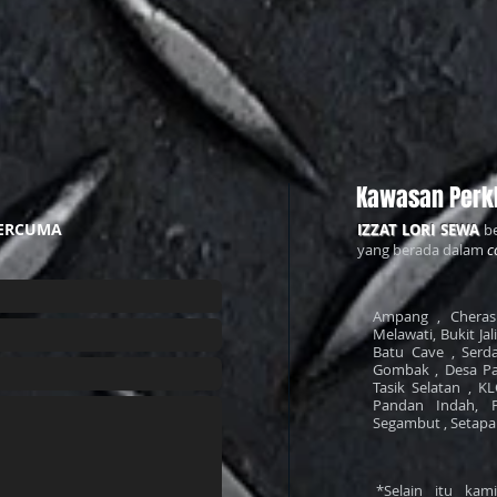
Kawasan Perk
ERCUMA
IZZAT LORI SEWA
be
yang berada dalam
c
Ampang , Cheras 
Melawati, Bukit Jal
Batu Cave , Serda
Gombak , Desa Pa
Tasik Selatan , K
Pandan Indah, 
Segambut , Setapak 
*Selain itu ka