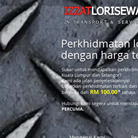
IZZAT
LORISEW
ZN T R A N S P O R T & S E R V I C
Perkhidmatan lo
dengan harga 
Sukar untuk mendapatkan perkhidmat
Kuala Lumpur dan Selangor?
Kami ada jalan penyelesaiannya!
Dapatkan perkhidmatan terbaik dari
*
RM 100.00
bermula dari
sahaja.
Hubungi kami segera untuk mendapa
PERCUMA.
Mengenai Kami
Pe