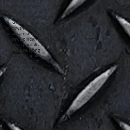
lori sewa damansara
lori sewa gombak
lori sewa jalan ampang
lori sewa kajang
lori sewa kl
lori sewa klang
lori sewa murah
lori sewa murah saujana utama
lori sewa murah sg buloh
lori sewa pindah barang
lori sewa puncak alam
lori sewa selayang
lori sewa setapak
lori sewa sg buloh
lori sewa shah alam
lori sewa subang
lori sewa taman kosas
lori sewa tumpang
lori sewa ukay perdana
lori sewa usj
lori tumpang
pelamin
penghantaran perabot
perkhidmatan lori sewa
perkhidmatan lori sewa saujana utama
perkhidmatan pindah perabot
pindah rumah