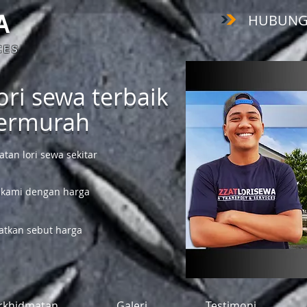
HUBUNGI :
A
 E S
ri sewa terbaik
termurah
an lori sewa sekitar
 kami dengan harga
tkan sebut harga
rkhidmatan
Galeri
Testimoni