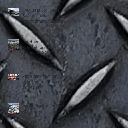
FAQ Izzat Lori Sewa -
Soalan Lazim
Perkhidmatan Lori Sewa
1 tan, Pindah Rumah di
Selangor dan Kuala
Lumpur
Panduan memilih
syarikat lori sewa (
bahagian 2 )
A
Panduan memlilih
syarikat Lori Sewa (
bahagian 1 )
Perkhidmatan lori sewa
KL ke Ipoh