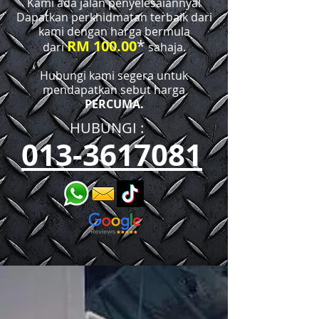
Kami ada jalan penyelesaiannya!
Dapatkan perkhidmatan terbaik dari
kami dengan harga bermula
*
RM 100.00
dari
sahaja.
Hubungi kami segera untuk
mendapatkan sebut harga
PERCUMA.
HUBUNGI :​​
013-3617081