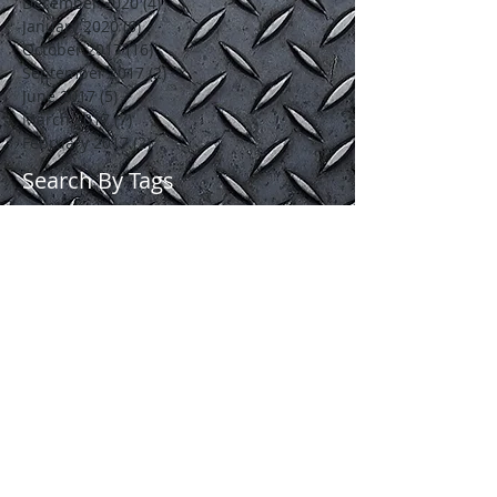
September 2021
(3)
3 posts
May 2021
(1)
1 post
December 2020
(4)
4 posts
January 2020
(6)
6 posts
October 2017
(16)
16 posts
September 2017
(2)
2 posts
June 2017
(5)
5 posts
March 2017
(7)
7 posts
February 2017
(2)
2 posts
Search By Tags
Tempahan Lori sewa
blind spot
bridal
buka dan pasang perabot
lori 1 tan
lori pelamin
lori sewa
lori sewa 1 tan
lori sewa 3 tan
lori sewa ampang
lori sewa ampang hilir
lori sewa ampang jaya
lori sewa cheras
lori sewa damansara
lori sewa gombak
lori sewa jalan ampang
lori sewa kajang
lori sewa kl
lori sewa klang
lori sewa murah