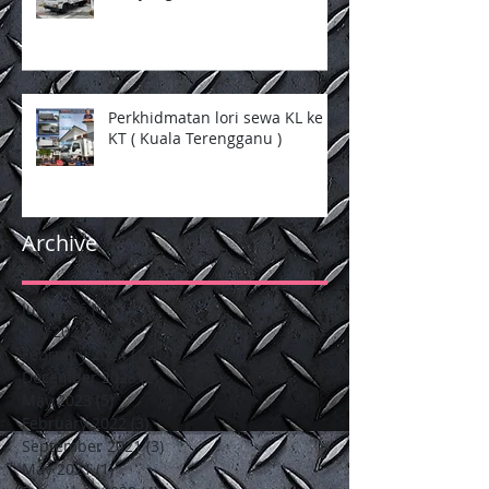
Perkhidmatan lori sewa
Selayang
Perkhidmatan lori sewa KL ke
KT ( Kuala Terengganu )
Archive
July 2026
(1)
1 post
July 2024
(2)
2 posts
February 2024
(12)
12 posts
December 2023
(2)
2 posts
May 2023
(5)
5 posts
February 2022
(3)
3 posts