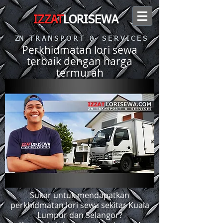
IZZAT
LORISEWA
ZN T R A N S P O R T & S E R V I C E S
Perkhidmatan lori sewa
terbaik dengan harga
termurah
Sukar untuk mendapatkan
perkhidmatan lori sewa sekitar Kuala
Lumpur dan Selangor?