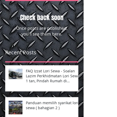
Featured Posts
Check back soon
Once posts are published,
you’ll see them here.
Recent Posts
FAQ Izzat Lori Sewa - Soalan
Lazim Perkhidmatan Lori Sewa
1 tan, Pindah Rumah di
Selangor dan Kuala Lumpur
Panduan memilih syarikat lori