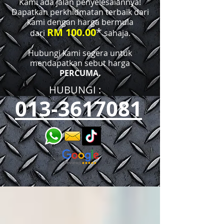
Kami ada jalan penyelesaiannya!
Dapatkan perkhidmatan terbaik dari
kami dengan harga bermula
*
RM 100.00
dari
sahaja.
Hubungi kami segera untuk
mendapatkan sebut harga
PERCUMA.
HUBUNGI :​​
013-3617081