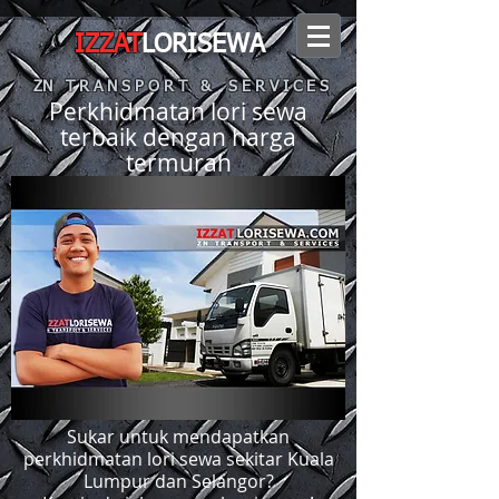
IZZAT
LORISEWA
ZN T R A N S P O R T & S E R V I C E S
Perkhidmatan lori sewa
terbaik dengan harga
termurah
Sukar untuk mendapatkan
perkhidmatan lori sewa sekitar Kuala
Lumpur dan Selangor?