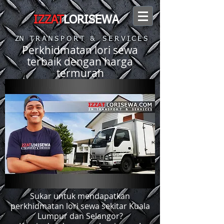
IZZAT
LORISEWA
ZN T R A N S P O R T & S E R V I C E S
Perkhidmatan lori sewa
terbaik dengan harga
termurah
Sukar untuk mendapatkan
perkhidmatan lori sewa sekitar Kuala
Lumpur dan Selangor?