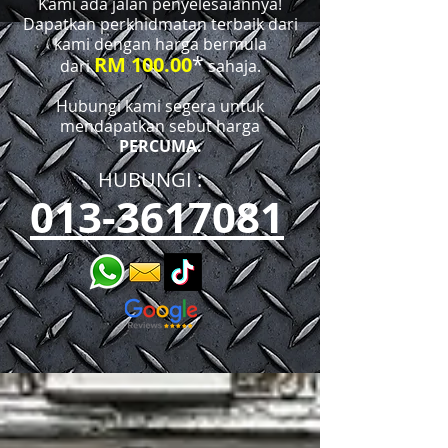
Kami ada jalan penyelesaiannya!
Dapatkan perkhidmatan terbaik dari
kami dengan harga bermula
*
RM 100.00
dari
sahaja.
Hubungi kami segera untuk
mendapatkan sebut harga
PERCUMA.
HUBUNGI :​​
013-3617081