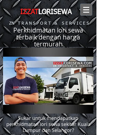
IZZAT
LORISEWA
ZN T R A N S P O R T & S E R V I C E S
Perkhidmatan lori sewa
terbaik dengan harga
termurah
Sukar untuk mendapatkan
perkhidmatan lori sewa sekitar Kuala
Lumpur dan Selangor?