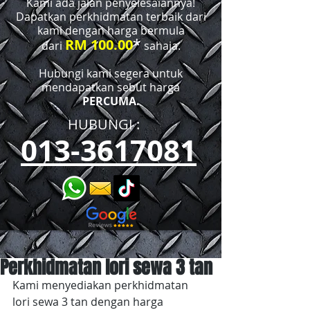
Kami ada jalan penyelesaiannya!
Dapatkan perkhidmatan terbaik dari
kami dengan harga bermula
*
RM 100.00
dari
sahaja.
Hubungi kami segera untuk
mendapatkan sebut harga
PERCUMA.
HUBUNGI :​​
013-3617081
Perkhidmatan lori sewa 3 tan
Kami menyediakan perkhidmatan 
lori sewa 3 tan dengan harga 