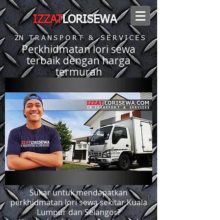
IZZAT
LORISEWA
ZN T R A N S P O R T & S E R V I C E S
Perkhidmatan lori sewa
terbaik dengan harga
termurah
Sukar untuk mendapatkan
perkhidmatan lori sewa sekitar Kuala
Lumpur dan Selangor?