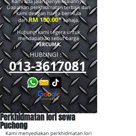
Kami ada jalan penyelesaiannya!
Dapatkan perkhidmatan terbaik dari
kami dengan harga bermula
*
RM 100.00
dari
sahaja.
Hubungi kami segera untuk
mendapatkan sebut harga
PERCUMA.
HUBUNGI :​​
013-3617081
Perkhidmatan lori sewa
Puchong
Kami menyediakan perkhidmatan lori 