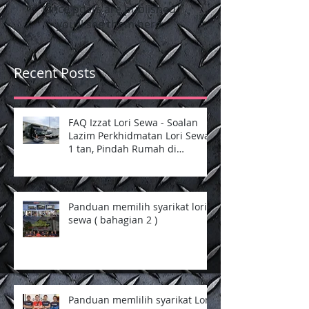
Once posts are published,
you’ll see them here.
Recent Posts
FAQ Izzat Lori Sewa - Soalan
Lazim Perkhidmatan Lori Sewa
1 tan, Pindah Rumah di
Selangor dan Kuala Lumpur
Panduan memilih syarikat lori
sewa ( bahagian 2 )
Panduan memlilih syarikat Lori