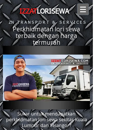
IZZAT
LORISEWA
ZN T R A N S P O R T & S E R V I C E S
Perkhidmatan lori sewa
terbaik dengan harga
termurah
Sukar untuk mendapatkan
perkhidmatan lori sewa sekitar Kuala
Lumpur dan Selangor?