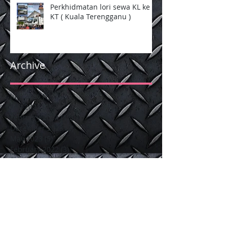
Perkhidmatan lori sewa KL ke
KT ( Kuala Terengganu )
Archive
July 2026
(1)
1 post
July 2024
(2)
2 posts
February 2024
(12)
12 posts
December 2023
(2)
2 posts
May 2023
(5)
5 posts
February 2022
(3)
3 posts
September 2021
(3)
3 posts
May 2021
(1)
1 post
December 2020
(4)
4 posts
January 2020
(6)
6 posts
October 2017
(16)
16 posts
September 2017
(2)
2 posts
June 2017
(5)
5 posts