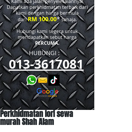
Kami ada jalan penyelesaiannya!
Dapatkan perkhidmatan terbaik dari
kami dengan harga bermula
*
RM 100.00
dari
sahaja.
Hubungi kami segera untuk
mendapatkan sebut harga
PERCUMA.
HUBUNGI :​​
013-3617081
Perkhidmatan lori sewa
murah Shah Alam