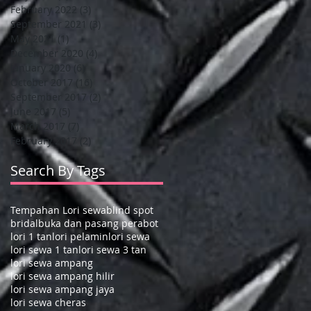
February 2022
(3)
3 posts
September 2021
(3)
3 posts
May 2021
(1)
1 post
December 2020
(4)
4 posts
January 2020
(6)
6 posts
October 2017
(16)
16 posts
September 2017
(2)
2 posts
June 2017
(5)
5 posts
March 2017
(7)
7 posts
February 2017
(2)
2 posts
Search By Tags
Tempahan Lori sewa
blind spot
bridal
buka dan pasang perabot
lori 1 tan
lori pelamin
lori sewa
lori sewa 1 tan
lori sewa 3 tan
lori sewa ampang
lori sewa ampang hilir
lori sewa ampang jaya
lori sewa cheras