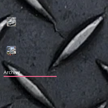
Perkhidmatan lori sewa
Selayang
Perkhidmatan lori sewa
KL ke KT ( Kuala
Terengganu )
Archive
July 2026
(1)
1 post
July 2024
(2)
2 posts
February 2024
(12)
12 posts
December 2023
(2)
2 posts
May 2023
(5)
5 posts