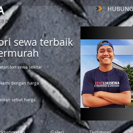
HUBUNGI :
A
 E S
ri sewa terbaik
termurah
an lori sewa sekitar
 kami dengan harga
tkan sebut harga
rkhidmatan
Galeri
Testimoni