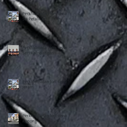
Perkhidmatan lori sewa
Sri Petaling
Perkhidmatan lori sewa
Seri Kembangan
Perkhidmatan lori sewa
Jeram
Perkhidmatan lori sewa
Kepong