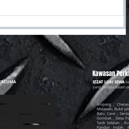
Kawasan Perk
ERCUMA
IZZAT LORI SEWA
be
yang berada dalam
c
Ampang , Cheras 
Melawati, Bukit Jal
Batu Cave , Serda
Gombak , Desa Pa
Tasik Selatan , K
Pandan Indah, 