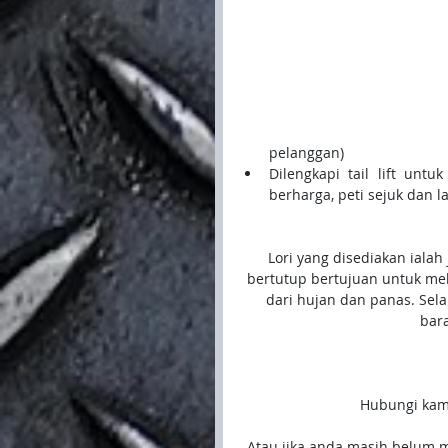
pelanggan)  
Dilengkapi tail lift unt
berharga, peti sejuk dan la
Lori yang disediakan ialah
bertutup bertujuan untuk me
dari hujan dan panas. Sela
bara
Hubungi kami
Atau jika anda masih belum 