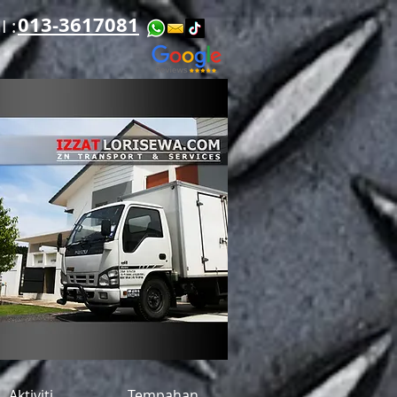
013-3617081
​​
Aktiviti
Tempahan