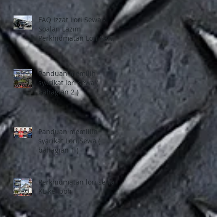
FAQ Izzat Lori Sewa -
Soalan Lazim
Perkhidmatan Lori Sewa
1 tan, Pindah Rumah di
Selangor dan Kuala
Lumpur
Panduan memilih
syarikat lori sewa (
bahagian 2 )
Panduan memlilih
syarikat Lori Sewa (
bahagian 1 )
Perkhidmatan lori sewa
KL ke Ipoh