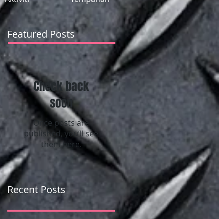
Featured Posts
Check back
soon
Once posts are
published, you’ll see
them here.
Recent Posts