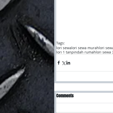
Tags:
lori sewa
lori sewa murah
lori sew
lori 1 tan
pindah rumah
lori sewa 
Comments