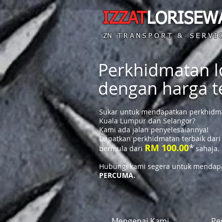
IZZAT
LORISEW
ZN T R A N S P O R T & S E R V I C
Perkhidmatan lo
dengan harga 
Sukar untuk mendapatkan perkhidmat
Kuala Lumpur dan Selangor?
Kami ada jalan penyelesaiannya!
Dapatkan perkhidmatan terbaik dari
*
RM 100.00
bermula dari
sahaja.
Hubungi kami segera untuk mendapa
PERCUMA.
Mengenai Kami
Pe