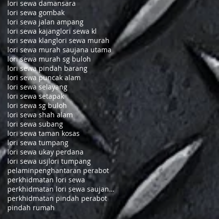
lori sewa damansara
lori sewa gombak
lori sewa jalan ampang
lori sewa kajang
lori sewa kl
lori sewa klang
lori sewa murah
lori sewa murah saujana utama
lori sewa murah sg buloh
lori sewa pindah barang
lori sewa puncak alam
lori sewa selayang
lori sewa setapak
lori sewa sg buloh
lori sewa shah alam
lori sewa subang
lori sewa taman kosas
lori sewa tumpang
lori sewa ukay perdana
lori sewa usj
lori tumpang
pelamin
penghantaran perabot
perkhidmatan lori sewa
perkhidmatan lori sewa saujana utama
perkhidmatan pindah perabot
pindah rumah