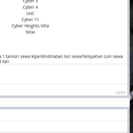
Cyber 5
Cyber 4
UoC
Cyber 11
Cyber Heights Villa
Nilai
a 1 tan
lori sewa kl
perkhidmatan lori sewa
Tempahan Lori sewa
3 tan