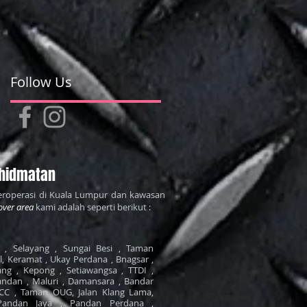
Follow Us
hidmatan
roperasi di Kuala Lumpur dan kawasan
over area
kami adalah seperti berikut :
, Selayang , Sungai Besi , Taman
il, Keramat , Ukay Perdana , Bnagsar ,
ng , Kepong , Setiawangsa , TTDI ,
ndan , Maluri , Damansara , Bandar
LCC , Taman OUG, Jalan Klang Lama,
Pandan Jaya , Pandan Perdana ,