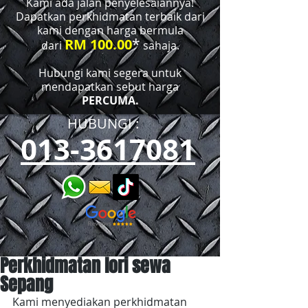
Kami ada jalan penyelesaiannya!
Dapatkan perkhidmatan terbaik dari
kami dengan harga bermula
*
RM 100.00
dari
sahaja.
Hubungi kami segera untuk
mendapatkan sebut harga
PERCUMA.
HUBUNGI :​​
013-3617081
Perkhidmatan lori sewa
Sepang
Kami menyediakan perkhidmatan 