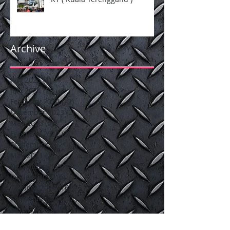
Archive
July 2026
(1)
1 post
July 2024
(2)
2 posts
February 2024
(12)
12 posts
December 2023
(2)
2 posts
May 2023
(5)
5 posts
February 2022
(3)
3 posts
September 2021
(3)
3 posts
May 2021
(1)
1 post
December 2020
(4)
4 posts
January 2020
(6)
6 posts
October 2017
(16)
16 posts
September 2017
(2)
2 posts
June 2017
(5)
5 posts
March 2017
(7)
7 posts