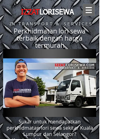
IZZAT
LORISEWA
ZN T R A N S P O R T & S E R V I C E S
Perkhidmatan lori sewa
terbaik dengan harga
termurah
Sukar untuk mendapatkan
perkhidmatan lori sewa sekitar Kuala
Lumpur dan Selangor?