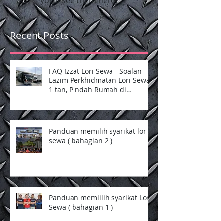
you’ll see them here.
Recent Posts
FAQ Izzat Lori Sewa - Soalan
Lazim Perkhidmatan Lori Sewa
1 tan, Pindah Rumah di
Selangor dan Kuala Lumpur
Panduan memilih syarikat lori
sewa ( bahagian 2 )
Panduan memlilih syarikat Lori
Sewa ( bahagian 1 )