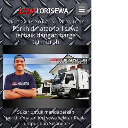
IZZAT
LORISEWA
ZN T R A N S P O R T & S E R V I C E S
Perkhidmatan lori sewa
terbaik dengan harga
termurah
Sukar untuk mendapatkan
perkhidmatan lori sewa sekitar Kuala
Lumpur dan Selangor?