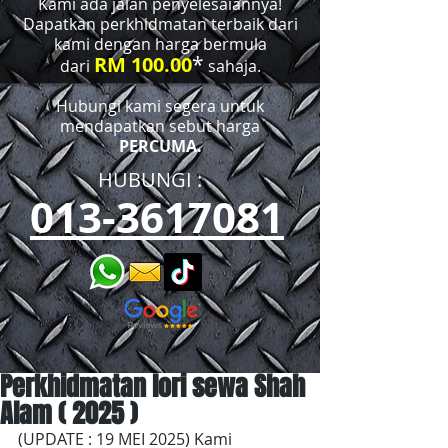
Kami ada jalan penyelesaiannya!
Dapatkan perkhidmatan terbaik dari
kami dengan harga bermula
*
RM 100.00
dari
sahaja.
Hubungi kami segera untuk
mendapatkan sebut harga
PERCUMA.
HUBUNGI :​​
013-3617081
Perkhidmatan lori sewa Shah
Alam ( 2025 )
(UPDATE : 19 MEI 2025) Kami 