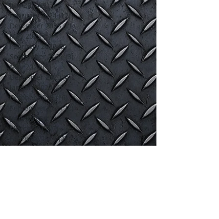
July 2024
(2)
2 posts
February 2024
(12)
12 posts
December 2023
(2)
2 posts
May 2023
(5)
5 posts
February 2022
(3)
3 posts
September 2021
(3)
3 posts
May 2021
(1)
1 post
December 2020
(4)
4 posts
January 2020
(6)
6 posts
October 2017
(16)
16 posts
September 2017
(2)
2 posts
June 2017
(5)
5 posts
March 2017
(7)
7 posts
February 2017
(2)
2 posts
Search By Tags
Tempahan Lori sewa
blind spot
bridal
buka dan pasang perabot
lori 1 tan
lori pelamin
lori sewa
lori sewa 1 tan
lori sewa 3 tan
lori sewa ampang