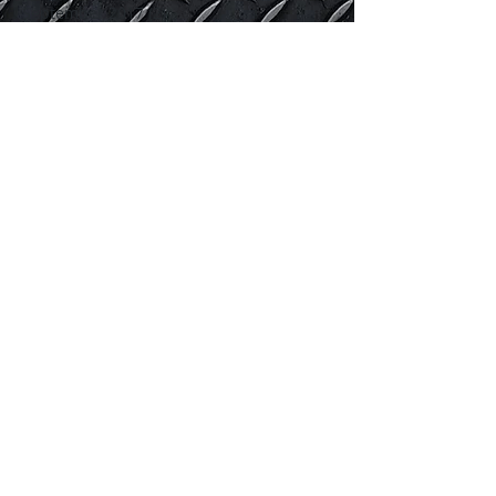
September 2017
(2)
2 posts
June 2017
(5)
5 posts
March 2017
(7)
7 posts
February 2017
(2)
2 posts
Search By Tags
Tempahan Lori sewa
blind spot
bridal
buka dan pasang perabot
lori 1 tan
lori pelamin
lori sewa
lori sewa 1 tan
lori sewa 3 tan
lori sewa ampang
lori sewa ampang hilir
lori sewa ampang jaya
lori sewa cheras
lori sewa damansara
lori sewa gombak
lori sewa jalan ampang
lori sewa kajang
lori sewa kl
lori sewa klang
lori sewa murah
lori sewa murah saujana utama
lori sewa murah sg buloh
lori sewa pindah barang
lori sewa puncak alam
lori sewa selayang
lori sewa setapak
lori sewa sg buloh