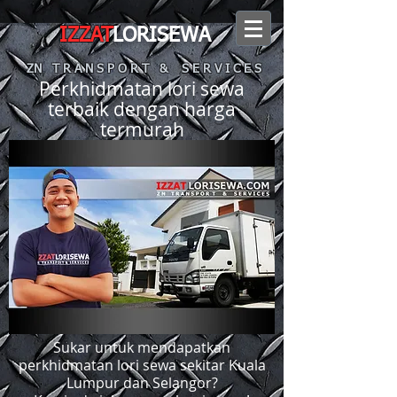
IZZAT
LORISEWA
ZN T R A N S P O R T & S E R V I C E S
Perkhidmatan lori sewa
terbaik dengan harga
termurah
Sukar untuk mendapatkan
perkhidmatan lori sewa sekitar Kuala
Lumpur dan Selangor?