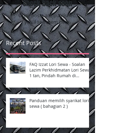
Check back soon
Once posts are published,
you’ll see them here.
Recent Posts
FAQ Izzat Lori Sewa - Soalan
Lazim Perkhidmatan Lori Sewa
1 tan, Pindah Rumah di
Selangor dan Kuala Lumpur
Panduan memilih syarikat lori
sewa ( bahagian 2 )