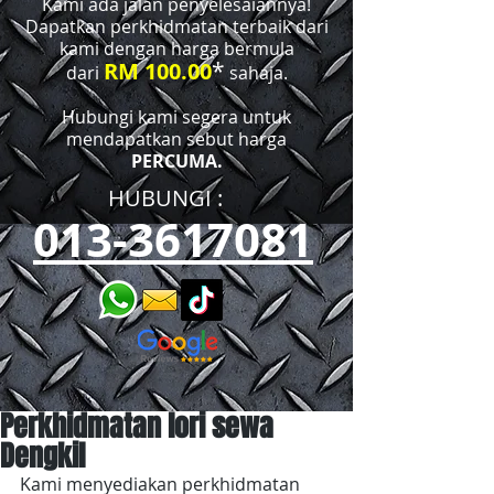
Kami ada jalan penyelesaiannya!
Dapatkan perkhidmatan terbaik dari
kami dengan harga bermula
*
RM 100.00
dari
sahaja.
Hubungi kami segera untuk
mendapatkan sebut harga
PERCUMA.
HUBUNGI :​​
013-3617081
Perkhidmatan lori sewa
Dengkil
Kami menyediakan perkhidmatan 