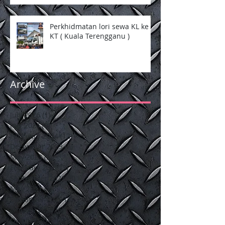
Perkhidmatan lori sewa KL ke
KT ( Kuala Terengganu )
Archive
July 2026
(1)
1 post
July 2024
(2)
2 posts
February 2024
(12)
12 posts
December 2023
(2)
2 posts
May 2023
(5)
5 posts
February 2022
(3)
3 posts
September 2021
(3)
3 posts
May 2021
(1)
1 post
December 2020
(4)
4 posts
January 2020
(6)
6 posts
October 2017
(16)
16 posts