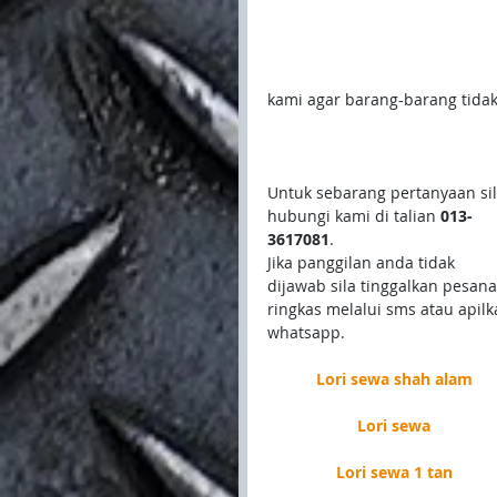
kami agar barang-barang tidak 
Untuk sebarang pertanyaan sil
hubungi kami di talian
 013-
3617081
.
Jika panggilan anda tidak 
dijawab sila tinggalkan pesana
ringkas melalui sms atau apilka
whatsapp.
Lori sewa shah alam
Lori sewa
Lori sewa 1 tan