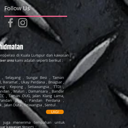
Follow Us
hidmatan
roperasi di Kuala Lumpur dan kawasan
over area
kami adalah seperti berikut :
, Selayang , Sungai Besi , Taman
il, Keramat , Ukay Perdana , Bnagsar ,
ng , Kepong , Setiawangsa , TTDI ,
ndan , Maluri , Damansara , Bandar
LCC , Taman OUG, Jalan Klang Lama,
Pandan Jaya , Pandan Perdana ,
, Jalan Duta , Titiwangsa , Sentul .
LAGI
mi juga menerima tempahan untuk
luar kawasan
seperti :