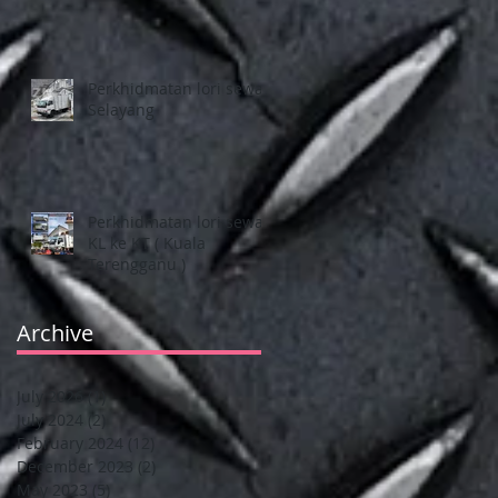
Perkhidmatan lori sewa
Selayang
Perkhidmatan lori sewa
KL ke KT ( Kuala
Terengganu )
Archive
July 2026
(1)
1 post
July 2024
(2)
2 posts
February 2024
(12)
12 posts
December 2023
(2)
2 posts
May 2023
(5)
5 posts