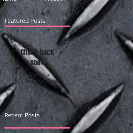
Featured Posts
Check back
soon
Once posts are
published, you’ll see
them here.
Recent Posts