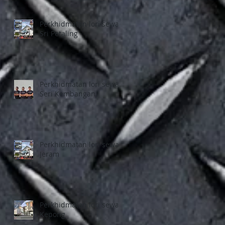
Perkhidmatan lori sewa
Sri Petaling
Perkhidmatan lori sewa
Seri Kembangan
Perkhidmatan lori sewa
Jeram
Perkhidmatan lori sewa
Kepong