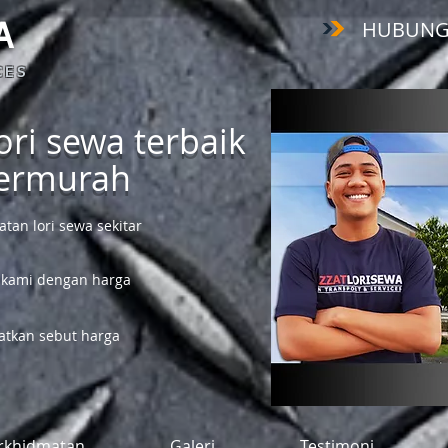
HUBUNGI :
A
 E S
ri sewa terbaik
termurah
an lori sewa sekitar
 kami dengan harga
tkan sebut harga
rkhidmatan
Galeri
Testimoni