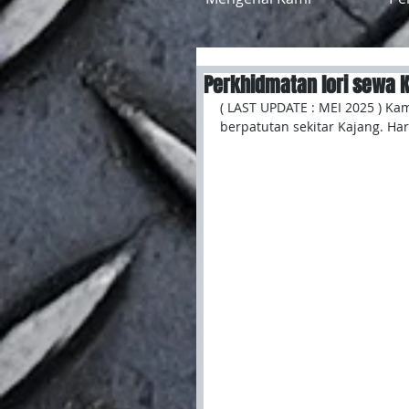
Perkhidmatan lori sewa K
( LAST UPDATE : MEI 2025 ) K
berpatutan sekitar Kajang. Ha