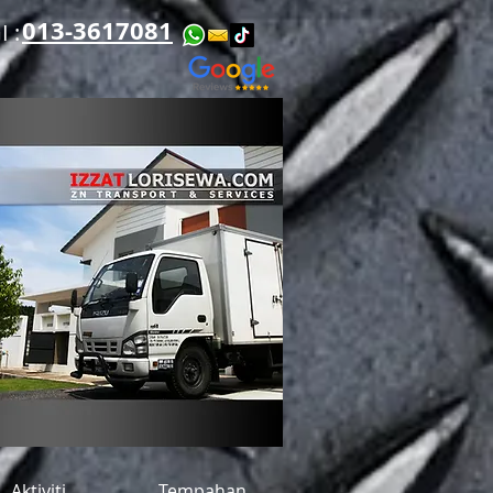
013-3617081
​​
Aktiviti
Tempahan