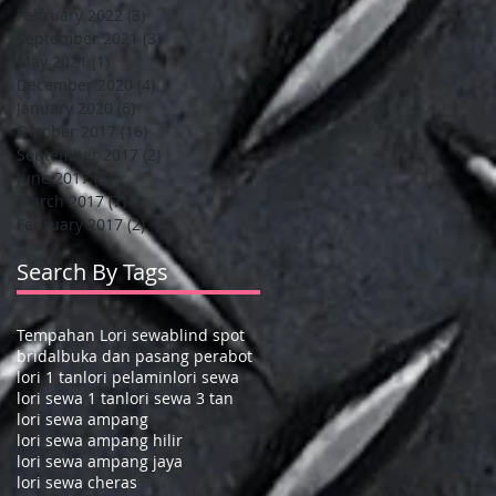
February 2022
(3)
3 posts
September 2021
(3)
3 posts
May 2021
(1)
1 post
December 2020
(4)
4 posts
January 2020
(6)
6 posts
October 2017
(16)
16 posts
September 2017
(2)
2 posts
June 2017
(5)
5 posts
March 2017
(7)
7 posts
February 2017
(2)
2 posts
Search By Tags
Tempahan Lori sewa
blind spot
bridal
buka dan pasang perabot
lori 1 tan
lori pelamin
lori sewa
lori sewa 1 tan
lori sewa 3 tan
lori sewa ampang
lori sewa ampang hilir
lori sewa ampang jaya
lori sewa cheras