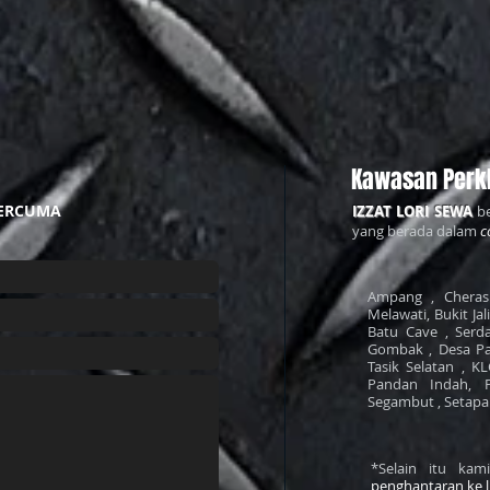
Kawasan Perk
ERCUMA
IZZAT LORI SEWA
be
yang berada dalam
c
Ampang , Cheras 
Melawati, Bukit Jal
Batu Cave , Serda
Gombak , Desa Pa
Tasik Selatan , K
Pandan Indah, 
Segambut , Setapak 
*Selain itu ka
penghantaran ke 