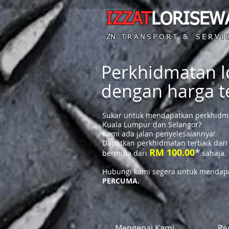
IZZAT
LORISEW
ZN T R A N S P O R T & S E R V I C
Perkhidmatan lo
dengan harga 
Sukar untuk mendapatkan perkhidmat
Kuala Lumpur dan Selangor?
Kami ada jalan penyelesaiannya!
Dapatkan perkhidmatan terbaik dari
*
RM 100.00
bermula dari
sahaja.
Hubungi kami segera untuk mendapa
PERCUMA.
Mengenai Kami
Pe