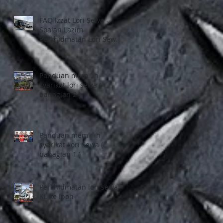
FAQ Izzat Lori Sewa -
Soalan Lazim
Perkhidmatan Lori Sewa
1 tan, Pindah Rumah di
Selangor dan Kuala
Lumpur
Panduan memilih
syarikat lori sewa (
bahagian 2 )
Panduan memlilih
syarikat Lori Sewa (
bahagian 1 )
Perkhidmatan lori sewa
KL ke Ipoh