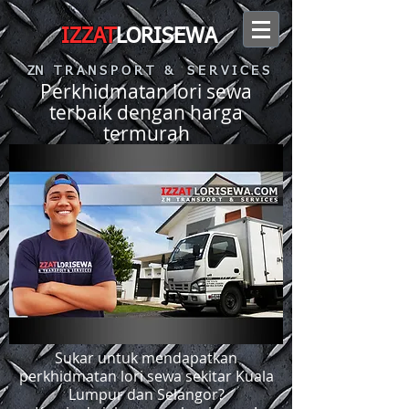
IZZAT
LORISEWA
ZN T R A N S P O R T & S E R V I C E S
Perkhidmatan lori sewa
terbaik dengan harga
termurah
Sukar untuk mendapatkan
perkhidmatan lori sewa sekitar Kuala
Lumpur dan Selangor?