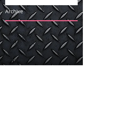
Archive
July 2026
(1)
1 post
July 2024
(2)
2 posts
February 2024
(12)
12 posts
December 2023
(2)
2 posts
May 2023
(5)
5 posts
February 2022
(3)
3 posts
September 2021
(3)
3 posts
May 2021
(1)
1 post
December 2020
(4)
4 posts
January 2020
(6)
6 posts
October 2017
(16)
16 posts
September 2017
(2)
2 posts
June 2017
(5)
5 posts
March 2017
(7)
7 posts
February 2017
(2)
2 posts
Search By Tags