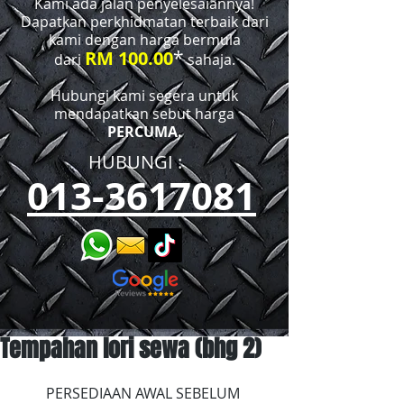
Kami ada jalan penyelesaiannya!
Dapatkan perkhidmatan terbaik dari
kami dengan harga bermula
*
RM 100.00
dari
sahaja.
Hubungi kami segera untuk
mendapatkan sebut harga
PERCUMA.
HUBUNGI :​​
013-3617081
Tempahan lori sewa (bhg 2)
PERSEDIAAN AWAL SEBELUM 