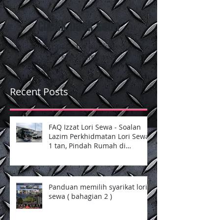
Check back soon
Once posts are published,
you’ll see them here.
Recent Posts
FAQ Izzat Lori Sewa - Soalan
Lazim Perkhidmatan Lori Sewa
1 tan, Pindah Rumah di
Selangor dan Kuala Lumpur
Panduan memilih syarikat lori
sewa ( bahagian 2 )