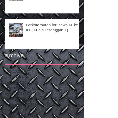
Perkhidmatan lori sewa KL ke
KT ( Kuala Terengganu )
Archive
July 2026
(1)
1 post
July 2024
(2)
2 posts
February 2024
(12)
12 posts
December 2023
(2)
2 posts
May 2023
(5)
5 posts
February 2022
(3)
3 posts
September 2021
(3)
3 posts
May 2021
(1)
1 post
December 2020
(4)
4 posts