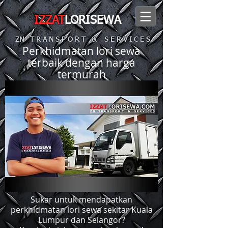
IZZAT
LORISEWA
ZN T R A N S P O R T & S E R V I C E S
Perkhidmatan lori sewa
terbaik dengan harga
termurah
Sukar untuk mendapatkan
perkhidmatan lori sewa sekitar Kuala
Lumpur dan Selangor?