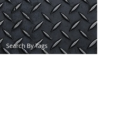
January 2020
(6)
6 posts
October 2017
(16)
16 posts
September 2017
(2)
2 posts
June 2017
(5)
5 posts
March 2017
(7)
7 posts
February 2017
(2)
2 posts
Search By Tags
Tempahan Lori sewa
blind spot
bridal
buka dan pasang perabot
lori 1 tan
lori pelamin
lori sewa
lori sewa 1 tan
lori sewa 3 tan
lori sewa ampang
lori sewa ampang hilir
lori sewa ampang jaya
lori sewa cheras
lori sewa damansara
lori sewa gombak
lori sewa jalan ampang
lori sewa kajang
lori sewa kl
lori sewa klang
lori sewa murah
lori sewa murah saujana utama
lori sewa murah sg buloh
lori sewa pindah barang