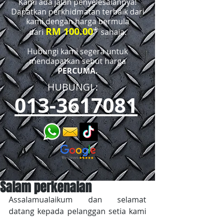
Kami ada jalan penyelesaiannya!
Dapatkan perkhidmatan terbaik dari
kami dengan harga bermula
*
RM 100.00
dari
sahaja.
Hubungi kami segera untuk
mendapatkan sebut harga
PERCUMA.
HUBUNGI :​​
013-3617081
Salam perkenalan
Assalamualaikum dan selamat 
datang kepada pelanggan setia kami 